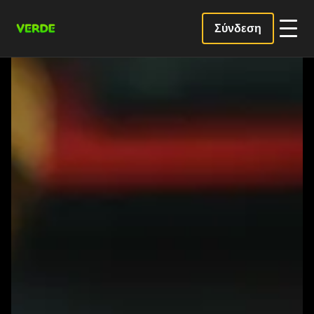
Σύνδεση
Αρχική
Πλεονεκτήματα
Μπόνους
Επικοινωνία
Εγγραφή